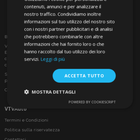
contenuti, annunci e per analizzare il
nostro traffico. Condividiamo inoltre
informazioni sul tuo utilizzo del nostro sito
con i nostri partner pubblicitari e di analisi
che potrebbero combinarle con altre
Benvenuto a VTVAUTO
informazioni che hai fornito loro o che
VTVAUTO è rivenditore e fornitore all'ingrosso in tutta
hanno raccolto dal tuo utilizzo dei loro
Europa, di accessori per auto come:
servizi.
Leggi di più
copricerchi, deflettori, coprisedili, tappetini per auto,
coperchi cromati, rollbars ecc.
Sei interessato al dropshipping o vuoi diventare nostro
ACCETTA TUTTO
partner?
Contattaci oggi stesso!
MOSTRA DETTAGLI
POWERED BY COOKIESCRIPT
Strettamente
Performance
VTVAuto
necessari
Termini e Condizioni
Politica sulla riservatezza
Targeting
Funzionalità
Contattaci