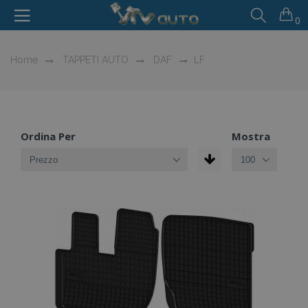
0
Home
TAPPETI AUTO
DAF
LF
Ordina Per
Mostra