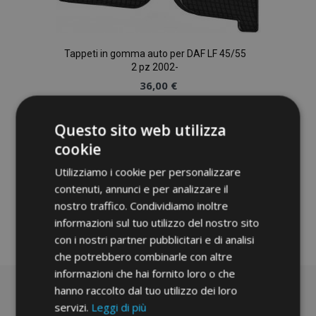
Tappeti in gomma auto per DAF LF 45/55
2 pz 2002-
36,00 €
Aggiungi Al Carrello
Questo sito web utilizza
cookie
Aggiungi
Utilizziamo i cookie per personalizzare
alla
contenuti, annunci e per analizzare il
lista
nostro traffico. Condividiamo inoltre
informazioni sul tuo utilizzo del nostro sito
desideri
con i nostri partner pubblicitari e di analisi
che potrebbero combinarle con altre
informazioni che hai fornito loro o che
hanno raccolto dal tuo utilizzo dei loro
servizi.
Leggi di più