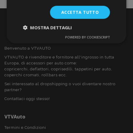
ACCETTA TUTTO
MOSTRA DETTAGLI
POWERED BY COOKIESCRIPT
Strettamente
Performance
necessari
Benvenuto a VTVAUTO
VTVAUTO è rivenditore e fornitore all'ingrosso in tutta
Europa, di accessori per auto come:
Targeting
Funzionalità
copricerchi, deflettori, coprisedili, tappetini per auto,
coperchi cromati, rollbars ecc.
Sei interessato al dropshipping o vuoi diventare nostro
partner?
Contattaci oggi stesso!
Strettamente necessari
Performance
VTVAuto
Targeting
Funzionalità
Termini e Condizioni
I cookie strettamente necessari consentono le