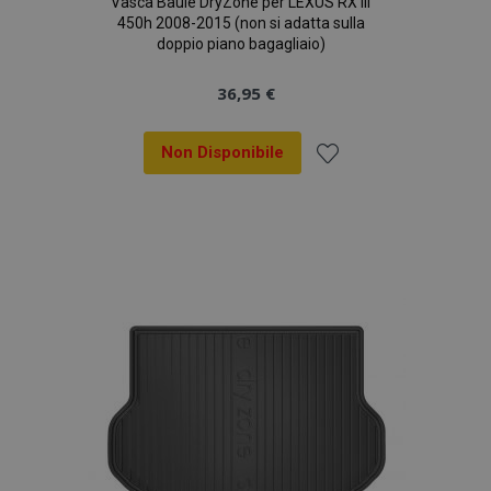
Vasca Baule DryZone per LEXUS RX III
450h 2008-2015 (non si adatta sulla
doppio piano bagagliaio)
36,95 €
Non Disponibile
Aggiungi
alla
lista
desideri