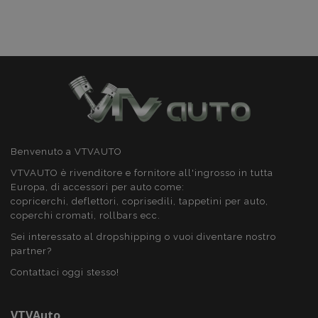
mage-cache-storage
1 gio
Adobe Inc.
www.vtvauto.it
Benvenuto a VTVAUTO
VTVAUTO è rivenditore e fornitore all'ingrosso in tutta
Europa, di accessori per auto come:
recently_compared_product
1 gio
Adobe Inc.
copricerchi, deflettori, coprisedili, tappetini per auto,
www.vtvauto.it
coperchi cromati, rollbars ecc.
Sei interessato al dropshipping o vuoi diventare nostro
partner?
X-Magento-Vary
59 mi
Adobe Inc.
5
www.vtvauto.it
seco
Contattaci oggi stesso!
VTVAuto