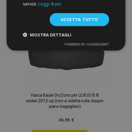
servizi.
Leggi di più
lista
desideri
ACCETTA TUTTO
MOSTRA DETTAGLI
POWERED BY COOKIESCRIPT
Strettamente
Performance
necessari
Targeting
Funzionalità
Vasca Baule DryZone per LEXUS IS III
sedan 2013-up (non si adatta sulla doppio
piano bagagliaio)
Strettamente necessari
Performance
36,95 €
Targeting
Funzionalità