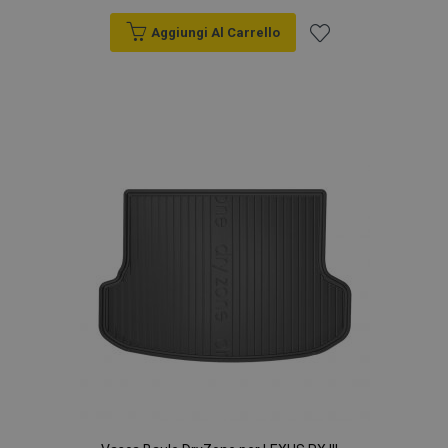
Aggiungi Al Carrello
Aggiungi
alla
lista
desideri