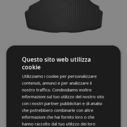
Questo sito web utilizza
Vasca Baule DryZone per LEXUS LS IV 460
cookie
sedan 2006-2017 (versione senza
pacchetto Executive, non si adatta sulla
Utilizziamo i cookie per personalizzare
Hybrid)
contenuti, annunci e per analizzare il
36,95 €
nostro traffico. Condividiamo inoltre
informazioni sul tuo utilizzo del nostro sito
Aggiungi Al Carrello
con i nostri partner pubblicitari e di analisi
che potrebbero combinarle con altre
Aggiungi
informazioni che hai fornito loro o che
alla
hanno raccolto dal tuo utilizzo dei loro