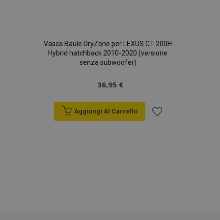
recently_compared_product_previous
1 gio
Adobe Inc.
www.vtvauto.it
Vasca Baule DryZone per LEXUS CT 200H
Hybrid hatchback 2010-2020 (versione
senza subwoofer)
36,95 €
product_data_storage
1 gio
Adobe Inc.
www.vtvauto.it
Aggiungi Al Carrello
Aggiungi
alla
CookieScriptConsent
4
CookieScript
setti
www.vtvauto.it
2 gio
lista
desideri