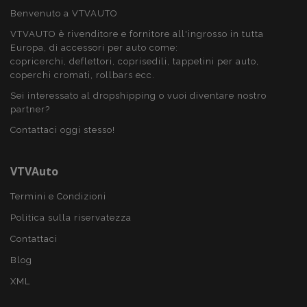
Benvenuto a VTVAUTO
VTVAUTO è rivenditore e fornitore all'ingrosso in tutta
Europa, di accessori per auto come:
section_data_ids
1 gio
Adobe Inc.
copricerchi, deflettori, coprisedili, tappetini per auto,
www.vtvauto.it
coperchi cromati, rollbars ecc.
Sei interessato al dropshipping o vuoi diventare nostro
partner?
Contattaci oggi stesso!
VTVAuto
Termini e Condizioni
Politica sulla riservatezza
Contattaci
Fornitore
/
Nome
Scadenza
Descrizione
Dominio
Fornitore
Nome
Scadenza
Descrizione
Blog
/
Dominio
mage-
Sessione
Questo cookie
Adobe Inc.
Fornitore
Nome
Scadenza
Descrizione
XML
translation-
viene utilizzato
www.vtvauto.it
_gat
58
Questo nome di
Google
/
Dominio
storage
per facilitare la
secondi
cookie è
LLC
memorizzazione
associato a
.vtvauto.it
_gcl_au
2 mesi 4
Questo