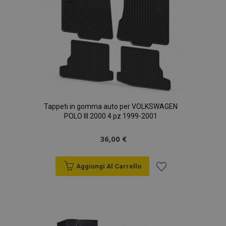
PHPSESSID
59 mi
PHP.net
4
.vtvauto.it
seco
Tappeti in gomma auto per VOLKSWAGEN
POLO III 2000 4 pz 1999-2001
36,00 €
Aggiungi Al Carrello
Aggiungi
alla
recently_compared_product_previous
1 gio
Adobe Inc.
www.vtvauto.it
lista