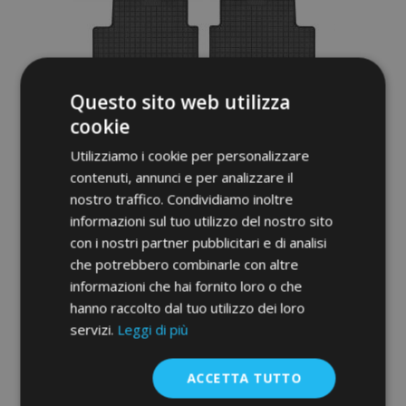
Questo sito web utilizza
cookie
Tappeti in gomma auto per VOLKSWAGEN
POLO VI 4 pz 2017-up
Utilizziamo i cookie per personalizzare
contenuti, annunci e per analizzare il
36,00 €
nostro traffico. Condividiamo inoltre
informazioni sul tuo utilizzo del nostro sito
Aggiungi Al Carrello
con i nostri partner pubblicitari e di analisi
Aggiungi
che potrebbero combinarle con altre
informazioni che hai fornito loro o che
alla
hanno raccolto dal tuo utilizzo dei loro
servizi.
Leggi di più
lista
desideri
ACCETTA TUTTO