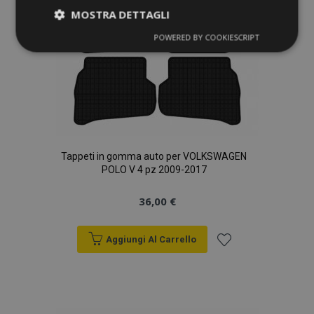
MOSTRA DETTAGLI
POWERED BY COOKIESCRIPT
Strettamente
Performance
necessari
Targeting
Funzionalità
Tappeti in gomma auto per VOLKSWAGEN
POLO V 4 pz 2009-2017
36,00 €
Strettamente necessari
Performance
Targeting
Funzionalità
Aggiungi Al Carrello
I cookie strettamente necessari consentono le
Aggiungi
funzionalità principali del sito web come l'accesso
dell'utente e la gestione dell'account. Il sito web
non può essere utilizzato correttamente senza i
alla
cookie strettamente necessari.