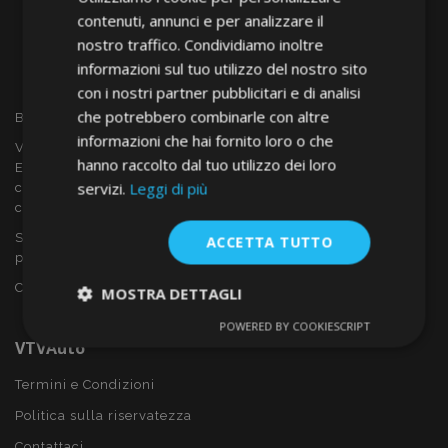
contenuti, annunci e per analizzare il
nostro traffico. Condividiamo inoltre
informazioni sul tuo utilizzo del nostro sito
con i nostri partner pubblicitari e di analisi
che potrebbero combinarle con altre
Benvenuto a VTVAUTO
informazioni che hai fornito loro o che
VTVAUTO è rivenditore e fornitore all'ingrosso in tutta
hanno raccolto dal tuo utilizzo dei loro
Europa, di accessori per auto come:
servizi.
Leggi di più
copricerchi, deflettori, coprisedili, tappetini per auto,
coperchi cromati, rollbars ecc.
Sei interessato al dropshipping o vuoi diventare nostro
ACCETTA TUTTO
partner?
Contattaci oggi stesso!
MOSTRA DETTAGLI
POWERED BY COOKIESCRIPT
Strettamente
Performance
VTVAuto
necessari
Termini e Condizioni
Politica sulla riservatezza
Targeting
Funzionalità
Contattaci