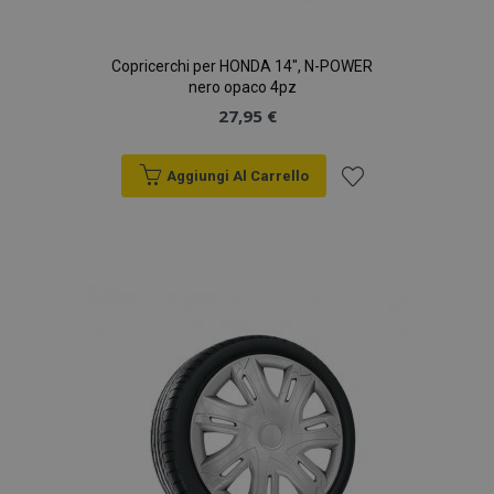
Copricerchi per HONDA 14", N-POWER
nero opaco 4pz
27,95 €
Aggiungi Al Carrello
Aggiungi
alla
lista
desideri