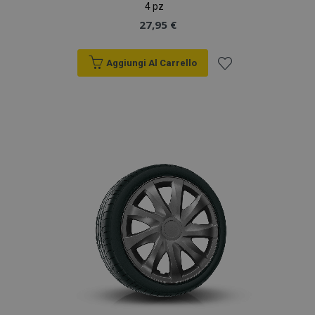
4 pz
27,95 €
Aggiungi Al Carrello
Aggiungi
alla
lista
desideri