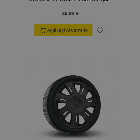
26,95 €
Aggiungi Al Carrello
Aggiungi
alla
lista
desideri