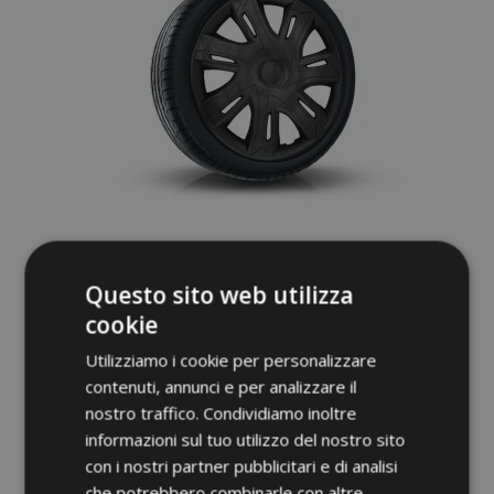
Copricerchi per HONDA 15", N-POWER
nero opaco 4pz
Questo sito web utilizza
29,95 €
cookie
Utilizziamo i cookie per personalizzare
Aggiungi Al Carrello
contenuti, annunci e per analizzare il
nostro traffico. Condividiamo inoltre
Aggiungi
informazioni sul tuo utilizzo del nostro sito
alla
con i nostri partner pubblicitari e di analisi
che potrebbero combinarle con altre