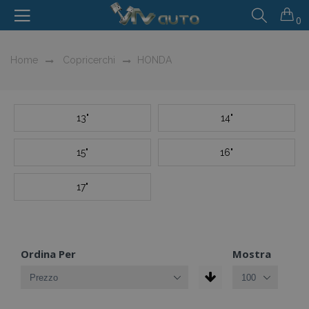
0
Home
Copricerchi
HONDA
13"
14"
15"
16"
17"
Ordina Per
Mostra