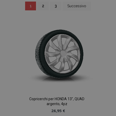
Pagina
Attualmente
Pagina
Pagina
Pagina
1
2
3
Successivo
stai
leggendo
la
pagina
Copricerchi per HONDA 13", QUAD
argento, 4pz
26,95 €