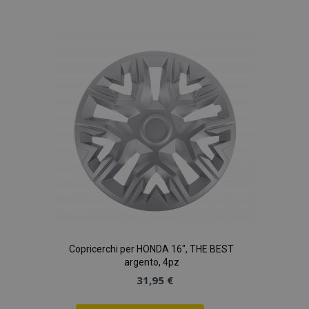
analisi dei siti.
alla
_gid
1 giorno
Questo cookie è
Google
impostato da
LLC
lista
Google Analytics.
.vtvauto.it
Memorizza e
aggiorna un
desideri
valore univoco
per ogni pagina
visitata e viene
utilizzato per
contare e tenere
traccia delle
visualizzazioni di
pagina.
Copricerchi per HONDA 16", THE BEST
argento, 4pz
31,95 €