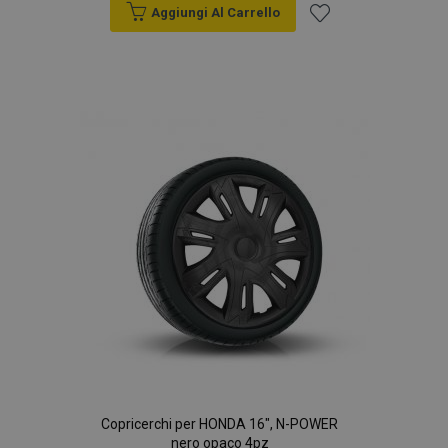
Aggiungi Al Carrello
Aggiungi
alla
lista
desideri
Copricerchi per HONDA 16", N-POWER
nero opaco 4pz