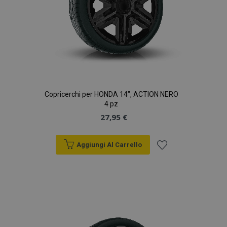
Copricerchi per HONDA 14", ACTION NERO
4 pz
27,95 €
Aggiungi Al Carrello
Aggiungi
alla
lista
desideri