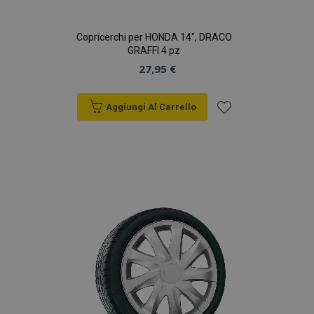
Copricerchi per HONDA 14", DRACO
GRAFFI 4 pz
27,95 €
Aggiungi Al Carrello
Aggiungi
alla
lista
desideri