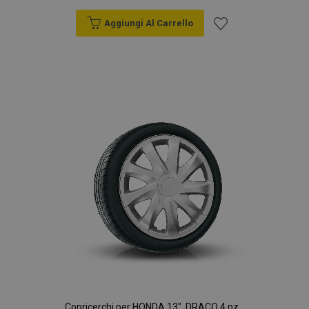
Aggiungi Al Carrello
Aggiungi
alla
lista
desideri
Copricerchi per HONDA 13", DRACO 4 pz