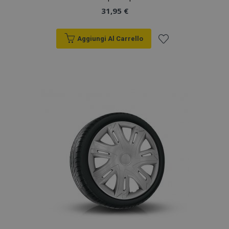
31,95 €
Aggiungi Al Carrello
Aggiungi
alla
lista
desideri