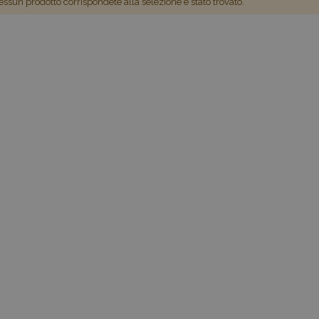
ssun prodotto corrispondete alla selezione è stato trovato.