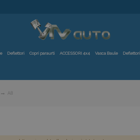
re
Deflettori
Copri paraurti
ACCESSORI 4x4
Vasca Baule
Deflettori
A8