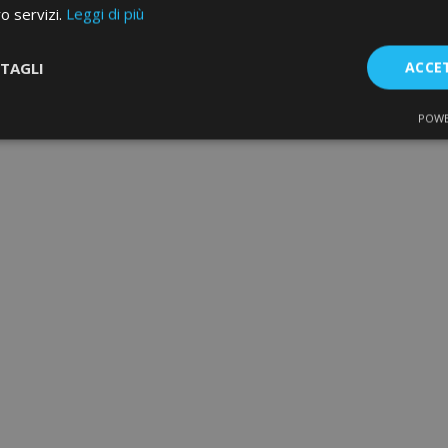
ro servizi.
Leggi di più
TAGLI
ACCE
POWE
te
Performance
Targeting
F
Strettamente necessari
Performance
Targeting
Funzionalità
e necessari consentono le funzionalità principali del sito web come l'accesso dell'ut
o web non può essere utilizzato correttamente senza i cookie strettamente necessari.
Fornitore
/
Scadenza
Descrizione
Dominio
d
1 giorno
Il valore di questo cookie attiv
Adobe Inc.
memoria cache locale. Quando
www.vtvauto.it
rimosso dall'applicazione bac