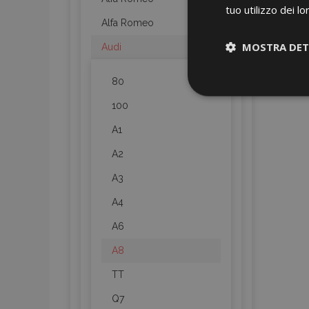
tuo utilizzo dei lo
Alfa Romeo
MOSTRA DET
Audi
80
Strettamen
necessari
100
A1
A2
A3
A4
I cookie strettament
A6
dell'account. Il sit
A8
Nome
TT
mage-cache-sessi
Q7