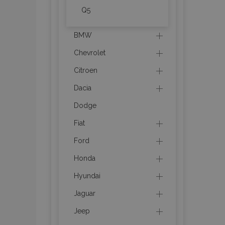
Q5
recently_viewed_p
BMW
recently_viewed_p
Chevrolet
PHPSESSID
Citroen
Dacia
Dodge
Fiat
recently_compare
Ford
Honda
product_data_sto
Hyundai
CookieScriptConse
Jaguar
Jeep