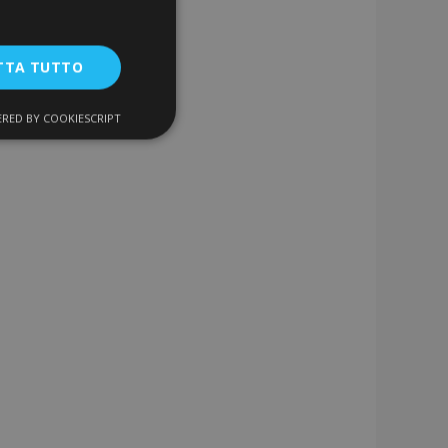
TTA TUTTO
RED BY COOKIESCRIPT
unzionalità
ente e la gestione
a la pulizia della
 il cookie viene
k-end,