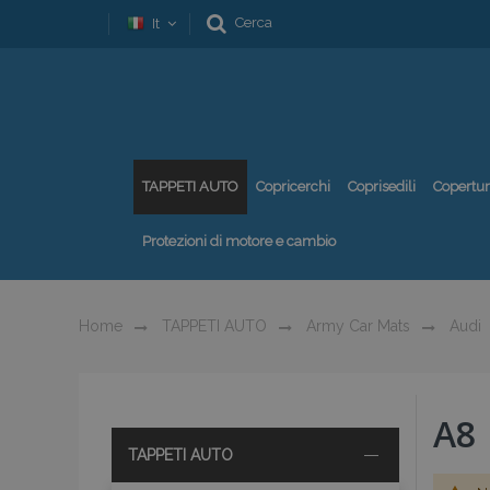
Cerca
It
TAPPETI AUTO
Copricerchi
Coprisedili
Copertu
Protezioni di motore e cambio
Home
TAPPETI AUTO
Army Car Mats
Audi
A8
TAPPETI AUTO