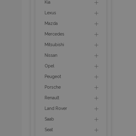
Kia
mage-cache-stor
Lexus
Mazda
recently_compare
Mercedes
X-Magento-Vary
Mitsubishi
Nissan
Opel
mage-translation-f
Peugeot
Porsche
mage-messages
Renault
Land Rover
section_data_ids
Saab
Seat