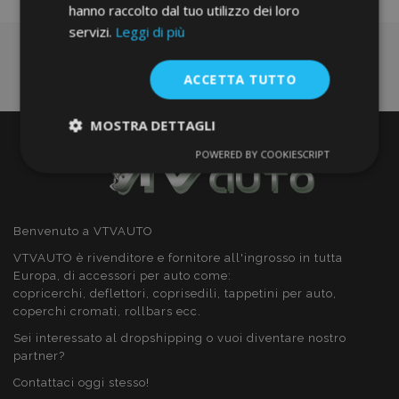
hanno raccolto dal tuo utilizzo dei loro
servizi.
Leggi di più
ACCETTA TUTTO
MOSTRA DETTAGLI
POWERED BY COOKIESCRIPT
Strettamente
Performance
necessari
Benvenuto a VTVAUTO
Targeting
Funzionalità
VTVAUTO è rivenditore e fornitore all'ingrosso in tutta
Europa, di accessori per auto come:
copricerchi, deflettori, coprisedili, tappetini per auto,
coperchi cromati, rollbars ecc.
Sei interessato al dropshipping o vuoi diventare nostro
partner?
Strettamente necessari
Performance
Contattaci oggi stesso!
Targeting
Funzionalità