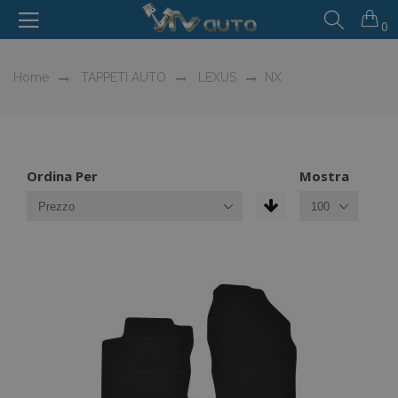
0
Home
TAPPETI AUTO
LEXUS
NX
Ordina Per
Mostra