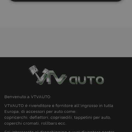
lista
necessari
desideri
Targeting
Funzionalità
Strettamente necessari
Performance
Targeting
Funzionalità
I cookie strettamente necessari consentono le
funzionalità principali del sito web come l'accesso
dell'utente e la gestione dell'account. Il sito web
Benvenuto a VTVAUTO
non può essere utilizzato correttamente senza i
cookie strettamente necessari.
VTVAUTO è rivenditore e fornitore all'ingrosso in tutta
Europa, di accessori per auto come:
Fornitore
/
Nome
Scad
copricerchi, deflettori, coprisedili, tappetini per auto,
Dominio
coperchi cromati, rollbars ecc.
mage-cache-sessid
1 gio
Adobe Inc.
www.vtvauto.it