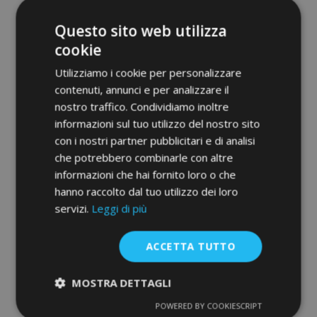
Questo sito web utilizza
cookie
Utilizziamo i cookie per personalizzare
contenuti, annunci e per analizzare il
nostro traffico. Condividiamo inoltre
informazioni sul tuo utilizzo del nostro sito
con i nostri partner pubblicitari e di analisi
che potrebbero combinarle con altre
3D Tappetini in gomma No.77 per LEXUS
informazioni che hai fornito loro o che
NX 200T 2014-up (3 pz)
hanno raccolto dal tuo utilizzo dei loro
52,95 €
servizi.
Leggi di più
Aggiungi Al Carrello
ACCETTA TUTTO
Aggiungi
MOSTRA DETTAGLI
alla
POWERED BY COOKIESCRIPT
Strettamente
Performance