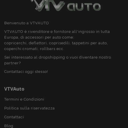
Benvenuto a VTVAUTO
VTVAUTO è rivenditore e fornitore all'ingrosso in tutta
Europa, di accessori per auto come:
copricerchi, deflettori, coprisedili, tappetini per auto,
coperchi cromati, rollbars ecc.
Sei interessato al dropshipping o vuoi diventare nostro
partner?
recently_compared_product_previous
1 gio
Adobe Inc.
www.vtvauto.it
Contattaci oggi stesso!
VTVAuto
product_data_storage
1 gio
Adobe Inc.
Termini e Condizioni
www.vtvauto.it
Politica sulla riservatezza
Contattaci
Blog