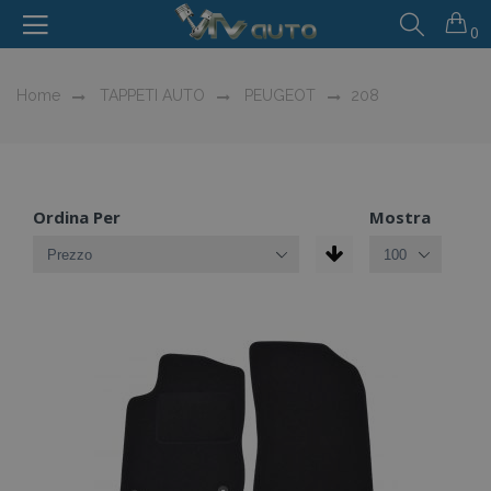
0
Home
TAPPETI AUTO
PEUGEOT
208
Ordina Per
Mostra