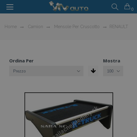
0
Home
Camion
Mensole Per Cruscotto
RENAULT
Ordina Per
Mostra