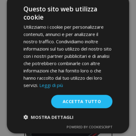
Questo sito web utilizza
cookie
Utilizziamo i cookie per personalizzare
contenuti, annunci e per analizzare il
nostro traffico. Condividiamo inoltre
informazioni sul tuo utilizzo del nostro sito
MENSOLA MAGNUM dal 1996, DESTRA
con i nostri partner pubblicitari e di analisi
CON CASSETTO
che potrebbero combinarle con altre
71,00 €
informazioni che hai fornito loro o che
hanno raccolto dal tuo utilizzo dei loro
Non Disponibile
servizi.
Leggi di più
Aggiungi
ACCETTA TUTTO
alla
lista
MOSTRA DETTAGLI
POWERED BY COOKIESCRIPT
desideri
Strettamente
Performance
necessari