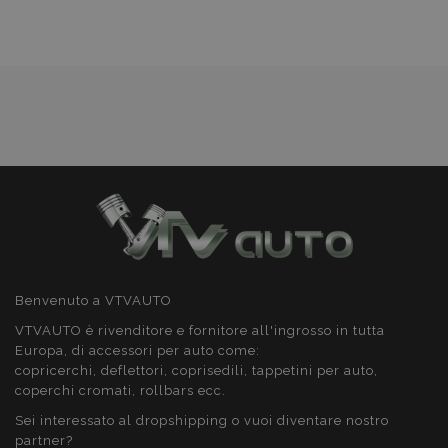
desideri
recently_compared_product
1 gio
Adobe Inc.
www.vtvauto.it
X-Magento-Vary
59 mi
Adobe Inc.
5
www.vtvauto.it
seco
Benvenuto a VTVAUTO
VTVAUTO è rivenditore e fornitore all'ingrosso in tutta
Europa, di accessori per auto come:
copricerchi, deflettori, coprisedili, tappetini per auto,
coperchi cromati, rollbars ecc.
Sei interessato al dropshipping o vuoi diventare nostro
partner?