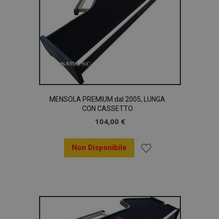
MENSOLA PREMIUM dal 2005, LUNGA
CON CASSETTO
104,00 €
Non Disponibile
Aggiungi
recently_compared_product_previous
1 gio
Adobe Inc.
www.vtvauto.it
alla
lista