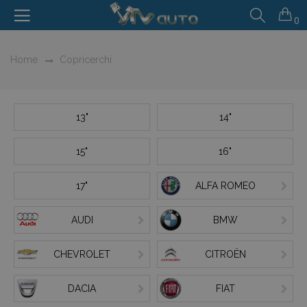
0
Home
Copricerchi
13"
14"
15"
16"
17"
ALFA ROMEO
AUDI
BMW
CHEVROLET
CITROËN
DACIA
FIAT