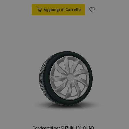
Aggiungi Al Carrello
Aggiungi
alla
lista
desideri
Copricerchi per SUZUKI 13", QUAD