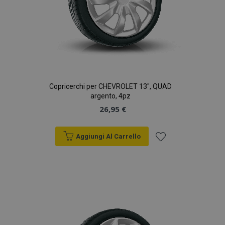
Copricerchi per CHEVROLET 13", QUAD
argento, 4pz
26,95 €
Aggiungi Al Carrello
Aggiungi
alla
lista
desideri