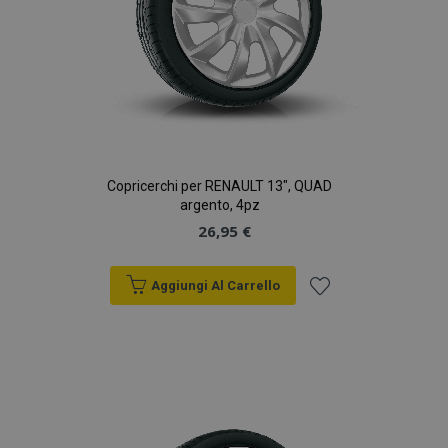
Copricerchi per RENAULT 13", QUAD
argento, 4pz
26,95 €
Aggiungi Al Carrello
Aggiungi
alla
lista
desideri