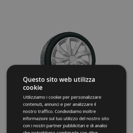
Aggiungi
alla
lista
desideri
Questo sito web utilizza
cookie
Utilizziamo i cookie per personalizzare
contenuti, annunci e per analizzare il
nostro traffico. Condividiamo inoltre
Copricerchi per NISSAN 13", QUAD
argento, 4pz
informazioni sul tuo utilizzo del nostro sito
26,95 €
con i nostri partner pubblicitari e di analisi
che potrebbero combinarle con altre