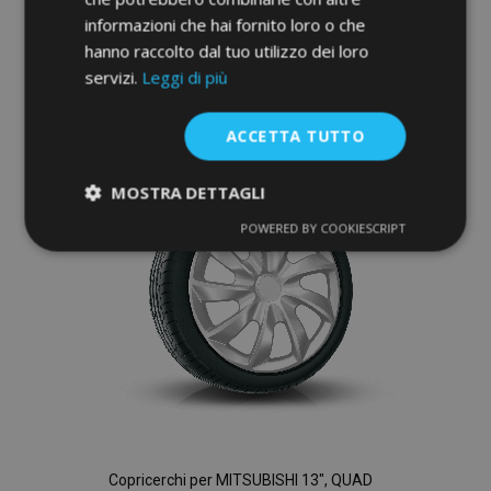
informazioni che hai fornito loro o che
Aggiungi Al Carrello
hanno raccolto dal tuo utilizzo dei loro
Aggiungi
servizi.
Leggi di più
alla
ACCETTA TUTTO
lista
MOSTRA DETTAGLI
desideri
POWERED BY COOKIESCRIPT
Strettamente
Performance
necessari
Targeting
Funzionalità
Copricerchi per MITSUBISHI 13", QUAD