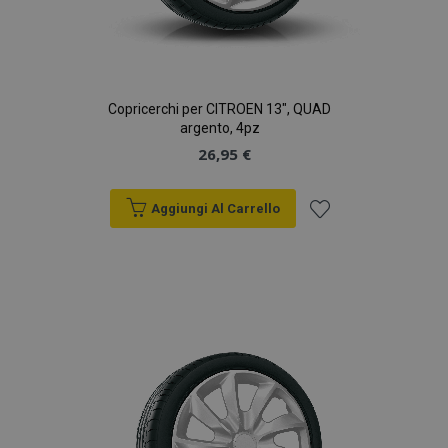
Copricerchi per CITROEN 13", QUAD
argento, 4pz
26,95 €
Aggiungi Al Carrello
Aggiungi
alla
lista
desideri