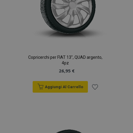
Copricerchi per FIAT 13", QUAD argento,
4pz
26,95 €
Aggiungi Al Carrello
Aggiungi
alla
lista
desideri