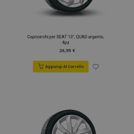
Copricerchi per SEAT 13", QUAD argento,
4pz
26,95 €
Aggiungi Al Carrello
Aggiungi
alla
lista
desideri