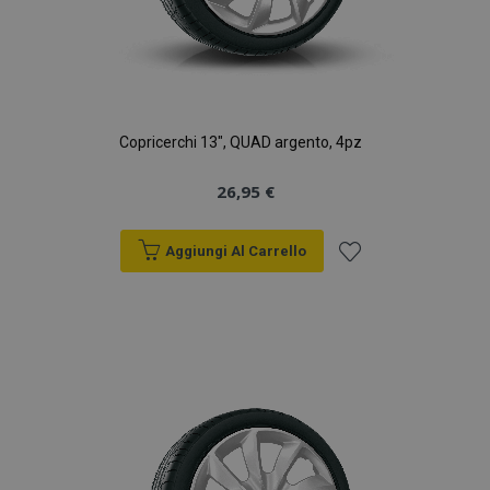
Copricerchi 13", QUAD argento, 4pz
26,95 €
Aggiungi Al Carrello
Aggiungi
alla
lista
desideri