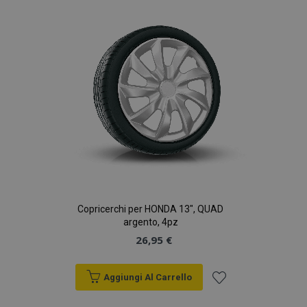
lista
desideri
section_data_ids
1 gio
Adobe Inc.
www.vtvauto.it
Copricerchi per HONDA 13", QUAD
argento, 4pz
26,95 €
Aggiungi Al Carrello
Aggiungi