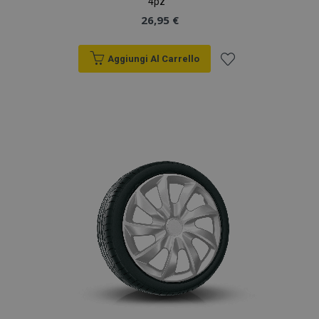
4pz
analisi dei siti.
26,95 €
_gid
1 giorno
Questo cookie è
Google
impostato da
LLC
Google Analytics.
.vtvauto.it
Aggiungi Al Carrello
Memorizza e
aggiorna un
valore univoco
Aggiungi
per ogni pagina
visitata e viene
utilizzato per
alla
contare e tenere
traccia delle
lista
visualizzazioni di
pagina.
desideri