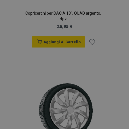
Copricerchi per DACIA 13", QUAD argento,
4pz
26,95 €
Aggiungi Al Carrello
Aggiungi
alla
lista
desideri