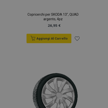
Copricerchi per SKODA 13", QUAD
argento, 4pz
26,95 €
Aggiungi Al Carrello
Aggiungi
alla
lista
desideri