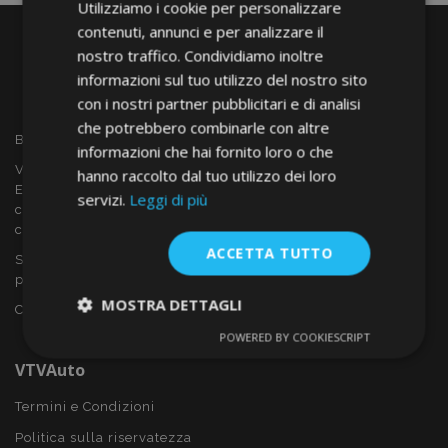
Utilizziamo i cookie per personalizzare
contenuti, annunci e per analizzare il
nostro traffico. Condividiamo inoltre
informazioni sul tuo utilizzo del nostro sito
con i nostri partner pubblicitari e di analisi
che potrebbero combinarle con altre
Benvenuto a VTVAUTO
informazioni che hai fornito loro o che
VTVAUTO è rivenditore e fornitore all'ingrosso in tutta
hanno raccolto dal tuo utilizzo dei loro
Europa, di accessori per auto come:
servizi.
Leggi di più
copricerchi, deflettori, coprisedili, tappetini per auto,
coperchi cromati, rollbars ecc.
ACCETTA TUTTO
Sei interessato al dropshipping o vuoi diventare nostro
partner?
MOSTRA DETTAGLI
Contattaci oggi stesso!
POWERED BY COOKIESCRIPT
Strettamente
Performance
necessari
VTVAuto
Termini e Condizioni
Politica sulla riservatezza
Targeting
Funzionalità