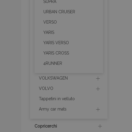
SUPRA
PHPSESSID
URBAN CRUISER
VERSO
YARIS
recently_compare
YARIS VERSO
YARIS CROSS
product_data_sto
4RUNNER
CookieScriptConse
VOLKSWAGEN
VOLVO
mage-cache-stor
Tappetini in velluto
Army car mats
recently_compare
Copricerchi