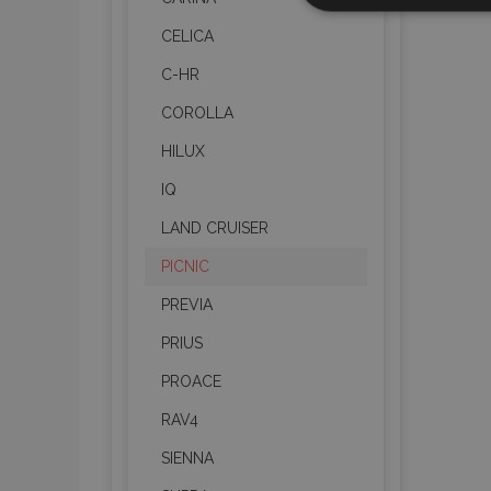
necessari
CELICA
C-HR
COROLLA
HILUX
IQ
I cookie strettament
LAND CRUISER
dell'account. Il sit
PICNIC
Nome
PREVIA
mage-cache-sessi
PRIUS
PROACE
recently_viewed_p
RAV4
recently_viewed_p
SIENNA