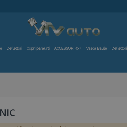
re
Deflettori
Copri paraurti
ACCESSORI 4x4
Vasca Baule
Deflettori
NIC