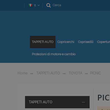
Cerca
It
TAPPETI AUTO
Copricerchi
Coprisedili
Copertu
Protezioni di motore e cambio
Home
TAPPETI AUTO
TOYOTA
PICNIC
PIC
TAPPETI AUTO