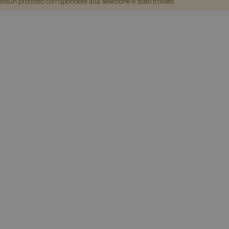
ssun prodotto corrispondete alla selezione è stato trovato.