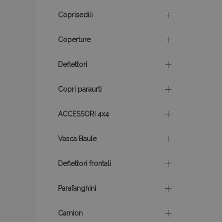
X-Magento-Vary
Coprisedili
Coperture
mage-translation-f
Deflettori
mage-messages
Copri paraurti
ACCESSORI 4x4
section_data_ids
Vasca Baule
Deflettori frontali
Parafanghini
Nome
Nome
Fornitor
Nome
/
Domin
_gat
mage-translation-
Camion
storage
_gcl_au
Google