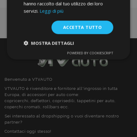
hanno raccolto dal tuo utilizzo dei loro
servizi.
Leggi di più
ACCETTA TUTTO
MOSTRA DETTAGLI
POWERED BY COOKIESCRIPT
Strettamente
Performance
necessari
Benvenuto a VTVAUTO
Targeting
Funzionalità
VTVAUTO è rivenditore e fornitore all'ingrosso in tutta
Europa, di accessori per auto come:
copricerchi, deflettori, coprisedili, tappetini per auto,
coperchi cromati, rollbars ecc.
Sei interessato al dropshipping o vuoi diventare nostro
partner?
Strettamente necessari
Performance
Contattaci oggi stesso!
Targeting
Funzionalità