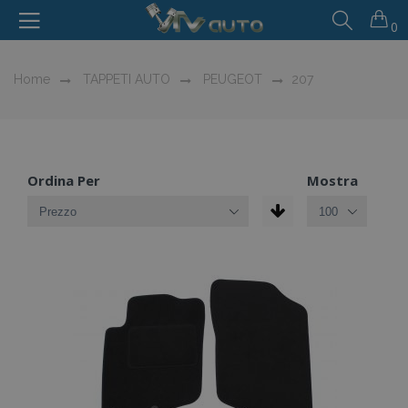
0
Home
TAPPETI AUTO
PEUGEOT
207
Ordina Per
Mostra