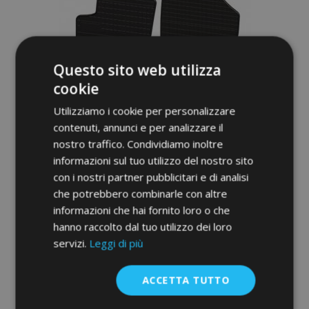
desideri
Questo sito web utilizza
cookie
Utilizziamo i cookie per personalizzare
contenuti, annunci e per analizzare il
nostro traffico. Condividiamo inoltre
informazioni sul tuo utilizzo del nostro sito
con i nostri partner pubblicitari e di analisi
che potrebbero combinarle con altre
Tappeti in gomma auto per PEUGEOT 207
informazioni che hai fornito loro o che
4 pz 2006-2012
hanno raccolto dal tuo utilizzo dei loro
36,00 €
servizi.
Leggi di più
Aggiungi Al Carrello
ACCETTA TUTTO
Aggiungi