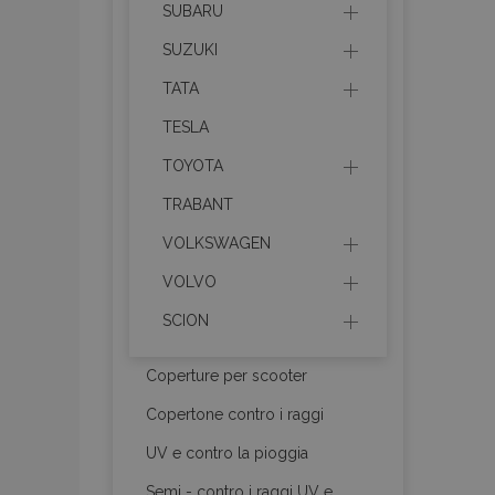
SUBARU
SUZUKI
TATA
TESLA
recently_compare
TOYOTA
product_data_sto
TRABANT
VOLKSWAGEN
CookieScriptConse
VOLVO
SCION
mage-cache-stor
Coperture per scooter
Copertone contro i raggi
recently_compare
UV e contro la pioggia
X-Magento-Vary
Semi - contro i raggi UV e