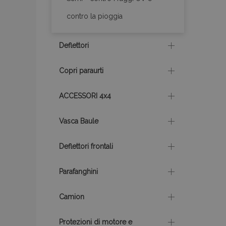
contro la pioggia
mage-translation-f
Deflettori
Copri paraurti
mage-messages
ACCESSORI 4x4
section_data_ids
Vasca Baule
Deflettori frontali
Parafanghini
Nome
Nome
Fornitor
Nome
/
Domin
Camion
_gat
mage-translation-
storage
_gcl_au
Google
LLC
Protezioni di motore e
.vtvauto.