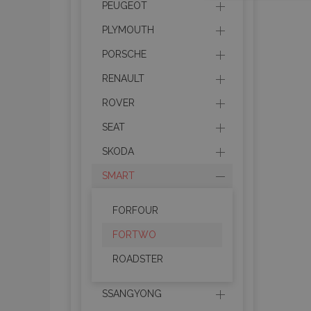
PEUGEOT
PLYMOUTH
PORSCHE
RENAULT
ROVER
I cookie strettament
SEAT
dell'account. Il sit
SKODA
Nome
SMART
mage-cache-sessi
FORFOUR
FORTWO
recently_viewed_p
ROADSTER
recently_viewed_p
SSANGYONG
PHPSESSID