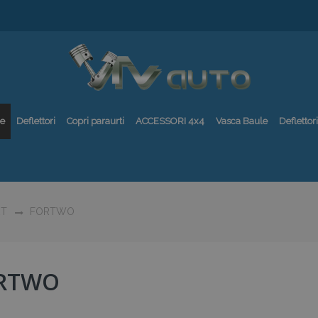
re
Deflettori
Copri paraurti
ACCESSORI 4x4
Vasca Baule
Deflettori
T
FORTWO
RTWO