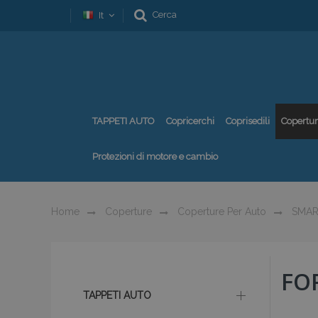
Cerca
It
TAPPETI AUTO
Copricerchi
Coprisedili
Copertu
Protezioni di motore e cambio
Home
Coperture
Coperture Per Auto
SMAR
FO
TAPPETI AUTO