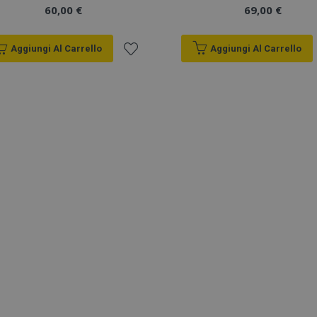
60,00 €
69,00 €
Aggiungi Al Carrello
Aggiungi Al Carrello
Aggiungi
alla
lista
desideri