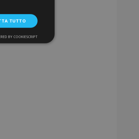
TTA TUTTO
RED BY COOKIESCRIPT
unzionalità
ente e la gestione
a la pulizia della
 il cookie viene
k-end,