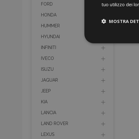
tuo utilizzo dei lo
FORD
HONDA
MOSTRA DET
HUMMER
HYUNDAI
Strettamen
necessari
INFINITI
IVECO
ISUZU
JAGUAR
JEEP
I cookie strettament
KIA
dell'account. Il sit
LANCIA
Nome
LAND ROVER
mage-cache-sessi
LEXUS