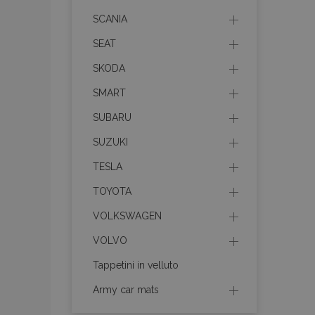
mage-cache-stor
SCANIA
SEAT
recently_compare
SKODA
X-Magento-Vary
SMART
SUBARU
SUZUKI
mage-translation-f
TESLA
TOYOTA
mage-messages
VOLKSWAGEN
VOLVO
Tappetini in velluto
section_data_ids
Army car mats