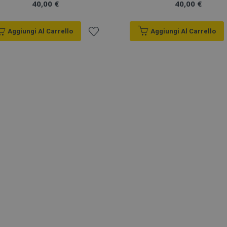
40,00 €
40,00 €
Aggiungi Al Carrello
Aggiungi Al Carrello
Aggiungi
alla
lista
desideri