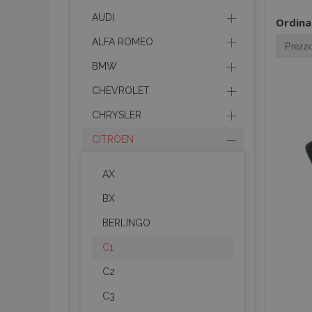
AUDI
Ordina
ALFA ROMEO
BMW
CHEVROLET
CHRYSLER
CITROEN
AX
BX
BERLINGO
C1
C2
C3