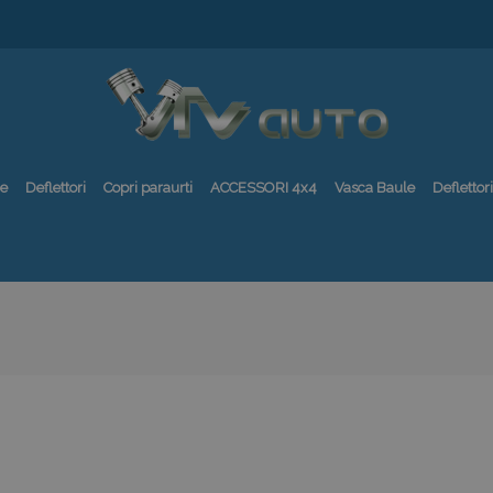
re
Deflettori
Copri paraurti
ACCESSORI 4x4
Vasca Baule
Deflettori