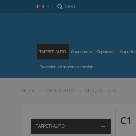
Cerca
It
TAPPETI AUTO
Copricerchi
Coprisedili
Copertu
Protezioni di motore e cambio
Home
TAPPETI AUTO
CITROEN
C1
C1
TAPPETI AUTO