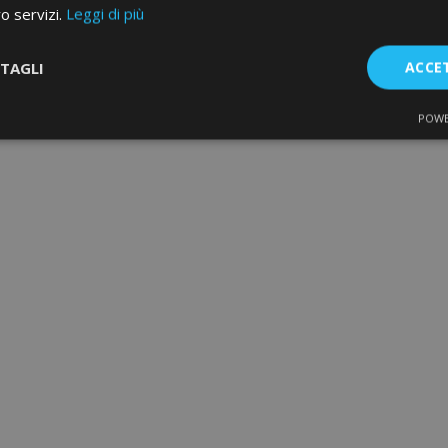
ro servizi.
Leggi di più
TAGLI
ACCE
POWE
te
Performance
Targeting
F
Strettamente necessari
Performance
Targeting
Funzionalità
e necessari consentono le funzionalità principali del sito web come l'accesso dell'ut
o web non può essere utilizzato correttamente senza i cookie strettamente necessari.
Fornitore
/
Scadenza
Descrizione
Dominio
d
1 giorno
Il valore di questo cookie attiv
Adobe Inc.
memoria cache locale. Quando
www.vtvauto.it
rimosso dall'applicazione bac