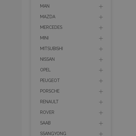
MAN
recently_viewed_p
MAZDA
MERCEDES
recently_viewed_p
MINI
PHPSESSID
MITSUBISHI
NISSAN
OPEL
recently_compare
PEUGEOT
PORSCHE
product_data_sto
RENAULT
ROVER
CookieScriptConse
SAAB
SSANGYONG