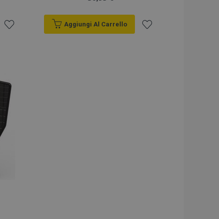
Aggiungi Al Carrello
Aggiungi
Aggiungi
alla
alla
lista
lista
desideri
desideri