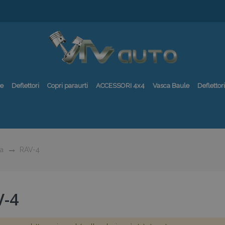
re
Deflettori
Copri paraurti
ACCESSORI 4x4
Vasca Baule
Deflettori
a
RAV-4
V-4