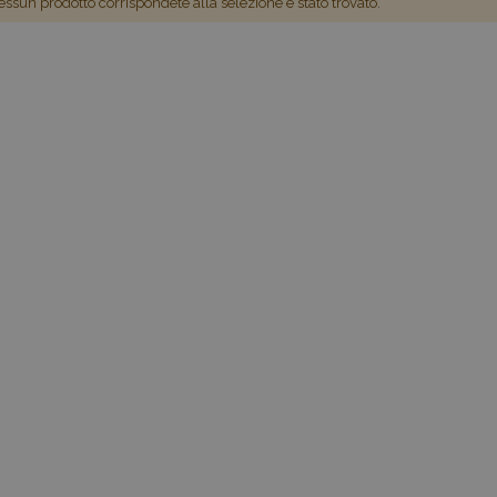
ssun prodotto corrispondete alla selezione è stato trovato.