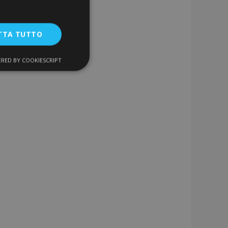
TTA TUTTO
RED BY COOKIESCRIPT
unzionalità
ente e la gestione
a la pulizia della
 il cookie viene
k-end,