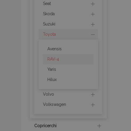
Seat
mage-cache-stor
Skoda
Suzuki
recently_compare
Toyota
X-Magento-Vary
Avensis
RAV-4
mage-translation-f
Yaris
Hilux
mage-messages
Volvo
Volkswagen
section_data_ids
Copricerchi