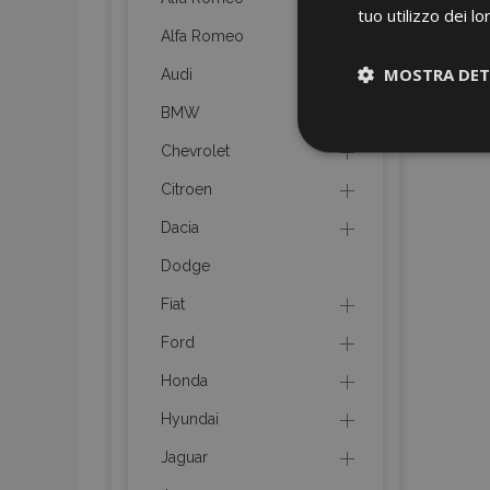
tuo utilizzo dei lo
Alfa Romeo
MOSTRA DET
Audi
BMW
Strettamen
Chevrolet
necessari
Citroen
Dacia
Dodge
Fiat
Ford
I cookie strettament
dell'account. Il sit
Honda
Nome
Hyundai
mage-cache-sessi
Jaguar