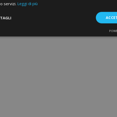
ro servizi.
Leggi di più
TAGLI
ACCE
POWE
te
Performance
Targeting
F
Strettamente necessari
Performance
Targeting
Funzionalità
e necessari consentono le funzionalità principali del sito web come l'accesso dell'ut
o web non può essere utilizzato correttamente senza i cookie strettamente necessari.
Fornitore
/
Scadenza
Descrizione
Dominio
d
1 giorno
Il valore di questo cookie attiv
Adobe Inc.
memoria cache locale. Quando
www.vtvauto.it
rimosso dall'applicazione bac