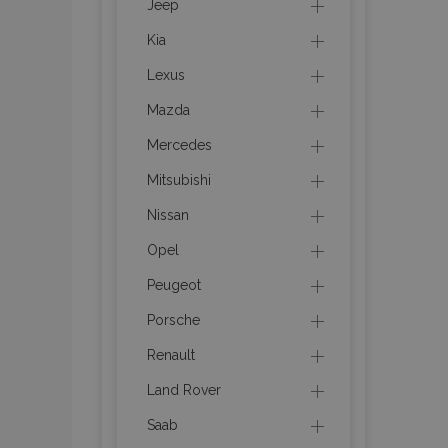
Jeep
Kia
recently_viewed_p
Lexus
recently_viewed_p
Mazda
PHPSESSID
Mercedes
Mitsubishi
Nissan
Opel
recently_compare
Peugeot
Porsche
product_data_sto
Renault
CookieScriptConse
Land Rover
Saab