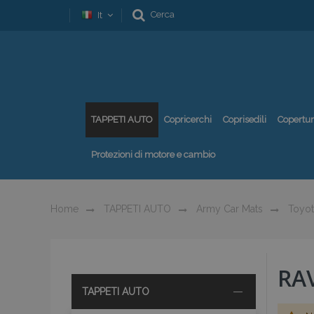
Cerca
It
TAPPETI AUTO
Copricerchi
Coprisedili
Copertu
Protezioni di motore e cambio
Home
TAPPETI AUTO
Army Car Mats
Toyot
RA
TAPPETI AUTO