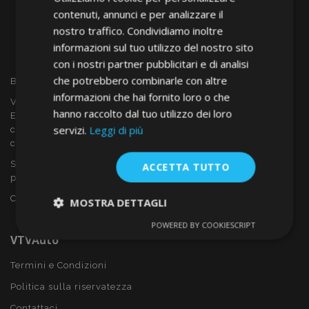
contenuti, annunci e per analizzare il
nostro traffico. Condividiamo inoltre
informazioni sul tuo utilizzo del nostro sito
con i nostri partner pubblicitari e di analisi
che potrebbero combinarle con altre
Benvenuto a VTVAUTO
informazioni che hai fornito loro o che
VTVAUTO è rivenditore e fornitore all'ingrosso in tutta
hanno raccolto dal tuo utilizzo dei loro
Europa, di accessori per auto come:
servizi.
Leggi di più
copricerchi, deflettori, coprisedili, tappetini per auto,
coperchi cromati, rollbars ecc.
Sei interessato al dropshipping o vuoi diventare nostro
ACCETTA TUTTO
partner?
Contattaci oggi stesso!
MOSTRA DETTAGLI
POWERED BY COOKIESCRIPT
Strettamente
Performance
VTVAuto
necessari
Termini e Condizioni
Politica sulla riservatezza
Targeting
Funzionalità
Contattaci