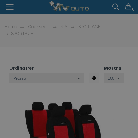
0
Home
Coprisedili
KIA
SPORTAGE
SPORTAGE I
Ordina Per
Mostra