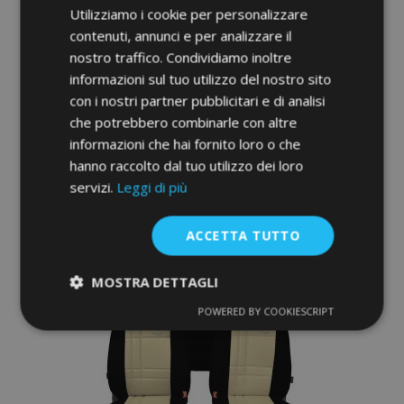
Utilizziamo i cookie per personalizzare
contenuti, annunci e per analizzare il
nostro traffico. Condividiamo inoltre
informazioni sul tuo utilizzo del nostro sito
Copri sedili su misura In pelle con stampa
con i nostri partner pubblicitari e di analisi
FORCED KIA SPORTAGE I (1994-2002)
che potrebbero combinarle con altre
177,00 €
informazioni che hai fornito loro o che
hanno raccolto dal tuo utilizzo dei loro
servizi.
Leggi di più
Aggiungi Al Carrello
Aggiungi
ACCETTA TUTTO
alla
MOSTRA DETTAGLI
lista
POWERED BY COOKIESCRIPT
Strettamente
Performance
desideri
necessari