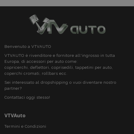
recently_compared_product
1 gio
Adobe Inc.
www.vtvauto.it
X-Magento-Vary
59 mi
Adobe Inc.
5
www.vtvauto.it
seco
Benvenuto a VTVAUTO
VTVAUTO è rivenditore e fornitore all'ingrosso in tutta
Europa, di accessori per auto come:
copricerchi, deflettori, coprisedili, tappetini per auto,
coperchi cromati, rollbars ecc.
Sei interessato al dropshipping o vuoi diventare nostro
partner?
Contattaci oggi stesso!
mage-translation-file-version
Sess
VTVAuto
Adobe Inc.
www.vtvauto.it
Termini e Condizioni