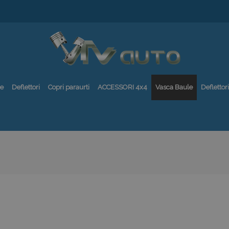
re
Deflettori
Copri paraurti
ACCESSORI 4x4
Vasca Baule
Deflettori