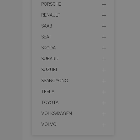
PORSCHE
recently_viewed_p
RENAULT
PHPSESSID
SAAB
SEAT
SKODA
SUBARU
recently_compare
SUZUKI
product_data_sto
SSANGYONG
TESLA
CookieScriptConse
TOYOTA
VOLKSWAGEN
mage-cache-stor
VOLVO