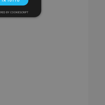
TTA TUTTO
RED BY COOKIESCRIPT
unzionalità
ente e la gestione
a la pulizia della
 il cookie viene
k-end,
 memoria locale e
 true.
 prodotti
 facile navigazione.