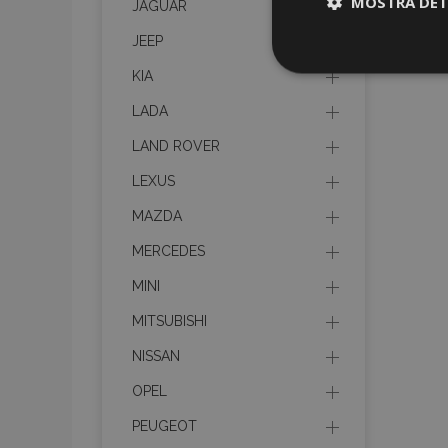
MOSTRA DET
JAGUAR
JEEP
Strettamen
KIA
necessari
LADA
LAND ROVER
LEXUS
MAZDA
MERCEDES
I cookie strettament
dell'account. Il sit
MINI
Nome
MITSUBISHI
mage-cache-sessi
NISSAN
OPEL
PEUGEOT
recently_viewed_p