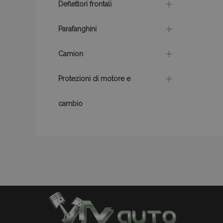
Deflettori frontali
recently_compare
Parafanghini
X-Magento-Vary
Camion
Protezioni di motore e
mage-translation-f
cambio
mage-messages
section_data_ids
Nome
Nome