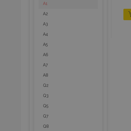
A1
A2
A3
A4
A5
A6
A7
A8
Q2
Q3
Q5
Q7
Q8