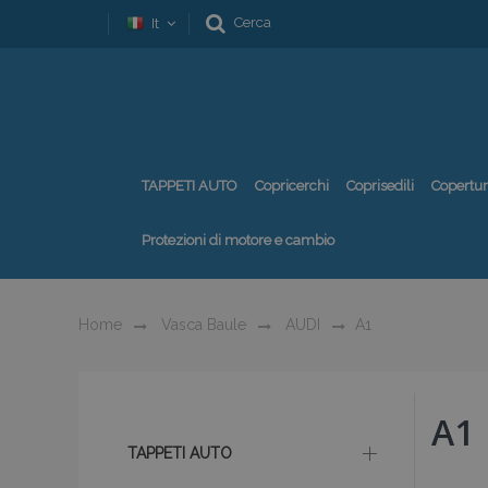
Cerca
It
TAPPETI AUTO
Copricerchi
Coprisedili
Copertu
Protezioni di motore e cambio
Home
Vasca Baule
AUDI
A1
A1
TAPPETI AUTO