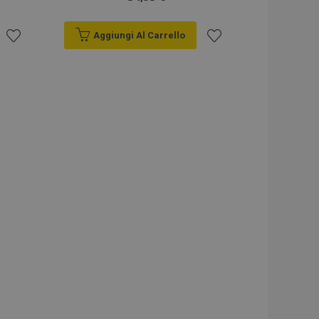
Aggiungi Al Carrello
Aggiungi
Aggiungi
alla
alla
lista
lista
desideri
desideri