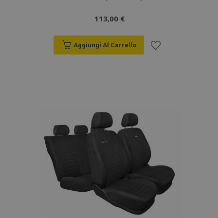
113,00 €
Aggiungi Al Carrello
Aggiungi
alla
lista
desideri