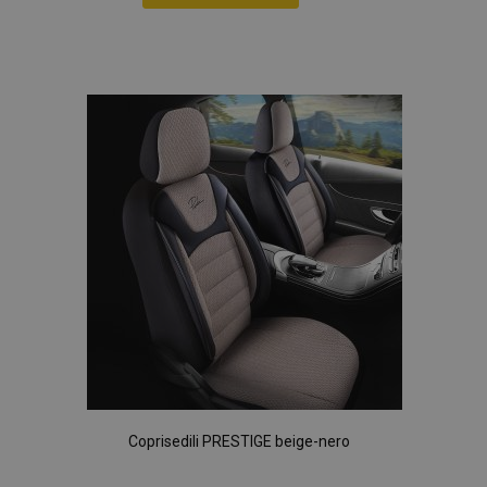
analisi dei siti.
Aggiungi
_gid
1 giorno
Questo cookie è
Google
impostato da
LLC
alla
Google Analytics.
.vtvauto.it
Memorizza e
aggiorna un
lista
valore univoco
per ogni pagina
desideri
visitata e viene
utilizzato per
contare e tenere
traccia delle
visualizzazioni di
pagina.
Coprisedili PRESTIGE beige-nero