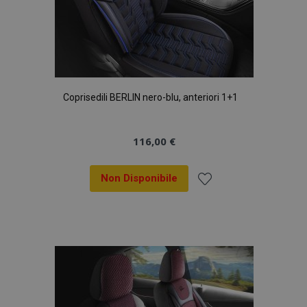
Coprisedili BERLIN nero-blu, anteriori 1+1
116,00 €
section_data_ids
1 gio
Adobe Inc.
www.vtvauto.it
Non Disponibile
Aggiungi
alla
lista
desideri