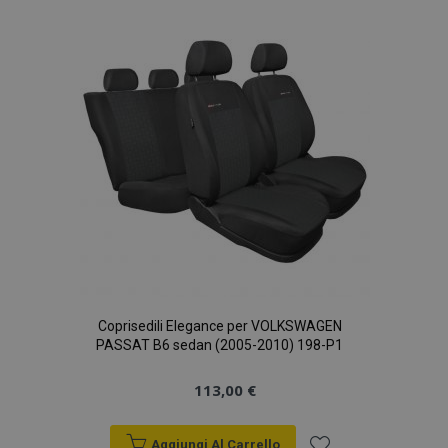
lista
Google Privacy Policy
desideri
recently_viewed_product_previous
1 gio
Adobe Inc.
www.vtvauto.it
PHPSESSID
59 mi
PHP.net
4
.vtvauto.it
seco
Coprisedili Elegance per VOLKSWAGEN
PASSAT B6 sedan (2005-2010) 198-P1
113,00 €
Aggiungi Al Carrello