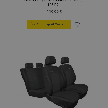
PASSAT B5 / B5 FL kombi (1996-2005)
125-P2
110,00 €
Aggiungi Al Carrello
Aggiungi
alla
lista
desideri