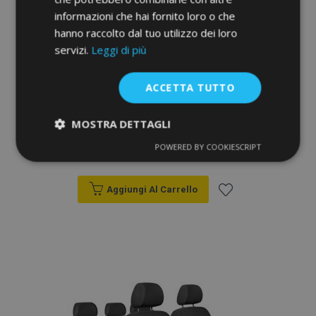
informazioni che hai fornito loro o che
hanno raccolto dal tuo utilizzo dei loro
servizi.
Leggi di più
ACCETTA TUTTO
Coprisedili Elegance per VOLKSWAGEN
PASSAT B6 sedan (2005-2010) 198-P3
MOSTRA DETTAGLI
POWERED BY COOKIESCRIPT
113,00 €
Strettamente
Performance
necessari
Aggiungi Al Carrello
Aggiungi
Targeting
Funzionalità
alla
lista
desideri