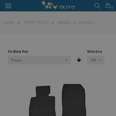
0
Home
TAPPETI AUTO
MAZDA
MAZDA 2
Ordina Per
Mostra