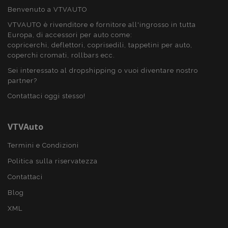
Benvenuto a VTVAUTO
VTVAUTO è rivenditore e fornitore all'ingrosso in tutta
PHPSESSID
59 mi
PHP.net
Europa, di accessori per auto come:
4
.vtvauto.it
seco
copricerchi, deflettori, coprisedili, tappetini per auto,
coperchi cromati, rollbars ecc.
Sei interessato al dropshipping o vuoi diventare nostro
partner?
Contattaci oggi stesso!
VTVAuto
Termini e Condizioni
Politica sulla riservatezza
Contattaci
Blog
XML
recently_compared_product_previous
1 gio
Adobe Inc.
www.vtvauto.it