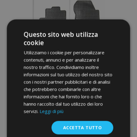
lista
desideri
Questo sito web utilizza
cookie
Utilizziamo i cookie per personalizzare
contenuti, annunci e per analizzare il
nostro traffico. Condividiamo inoltre
informazioni sul tuo utilizzo del nostro sito
con i nostri partner pubblicitari e di analisi
che potrebbero combinarle con altre
Tappeti in gomma auto per MAZDA 2 II 4
informazioni che hai fornito loro o che
pz 2007-2014
hanno raccolto dal tuo utilizzo dei loro
40,00 €
servizi.
Leggi di più
Aggiungi Al Carrello
ACCETTA TUTTO