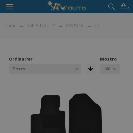
0
Home
TAPPETI AUTO
HYUNDAI
I10
Ordina Per
Mostra