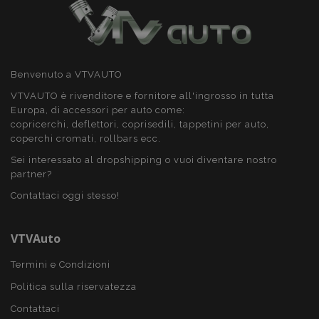
CookieScriptConsent
4
CookieScript
setti
www.vtvauto.it
2 gio
Benvenuto a VTVAUTO
VTVAUTO è rivenditore e fornitore all'ingrosso in tutta
Europa, di accessori per auto come:
copricerchi, deflettori, coprisedili, tappetini per auto,
coperchi cromati, rollbars ecc.
Sei interessato al dropshipping o vuoi diventare nostro
partner?
Contattaci oggi stesso!
mage-cache-storage
1 gio
Adobe Inc.
www.vtvauto.it
VTVAuto
Termini e Condizioni
Politica sulla riservatezza
Contattaci
recently_compared_product
1 gio
Adobe Inc.