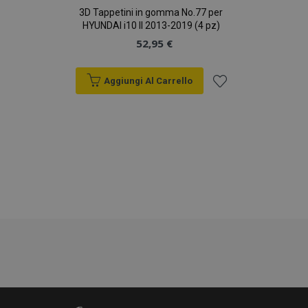
3D Tappetini in gomma No.77 per
HYUNDAI i10 II 2013-2019 (4 pz)
52,95 €
Aggiungi Al Carrello
Aggiungi
alla
lista
recently_compared_product_previous
1 gio
Adobe Inc.
www.vtvauto.it
desideri
product_data_storage
1 gio
Adobe Inc.
www.vtvauto.it