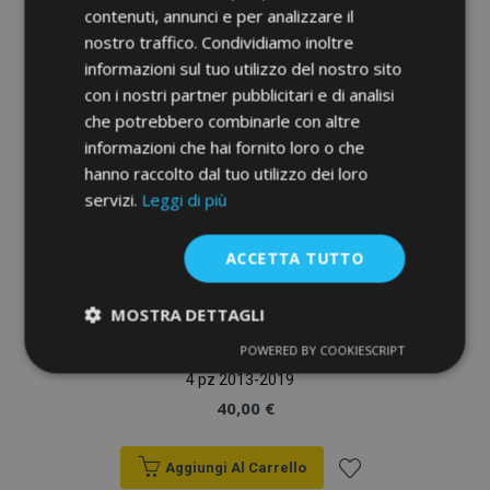
contenuti, annunci e per analizzare il
lista
nostro traffico. Condividiamo inoltre
informazioni sul tuo utilizzo del nostro sito
desideri
con i nostri partner pubblicitari e di analisi
che potrebbero combinarle con altre
informazioni che hai fornito loro o che
hanno raccolto dal tuo utilizzo dei loro
servizi.
Leggi di più
ACCETTA TUTTO
MOSTRA DETTAGLI
POWERED BY COOKIESCRIPT
Strettamente
Performance
Tappeti in gomma auto per HYUNDAI i10 II
necessari
4 pz 2013-2019
40,00 €
Targeting
Funzionalità
Aggiungi Al Carrello