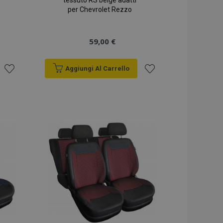
tessuto RS beige adatti
per Chevrolet Rezzo
59,00 €
Aggiungi Al Carrello
Aggiungi
Aggiungi
alla
alla
lista
lista
desideri
desideri