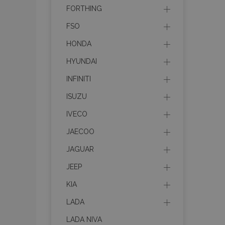
mage-cache-stor
FORTHING
FSO
recently_compare
HONDA
HYUNDAI
X-Magento-Vary
INFINITI
ISUZU
IVECO
mage-translation-f
JAECOO
JAGUAR
mage-messages
JEEP
KIA
section_data_ids
LADA
LADA NIVA