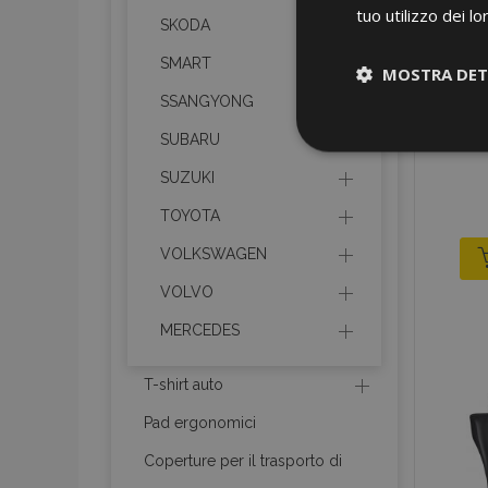
tuo utilizzo dei lo
SKODA
SMART
MOSTRA DET
SSANGYONG
Strettamen
SUBARU
necessari
SUZUKI
TOYOTA
VOLKSWAGEN
VOLVO
MERCEDES
I cookie strettament
dell'account. Il sit
T-shirt auto
Nome
Pad ergonomici
mage-cache-sessi
Coperture per il trasporto di