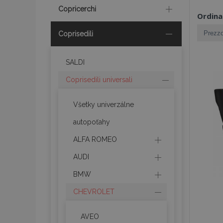
Copricerchi
Ordina
Coprisedili
SALDI
Coprisedili universali
Všetky univerzálne
autopoťahy
ALFA ROMEO
AUDI
BMW
CHEVROLET
AVEO