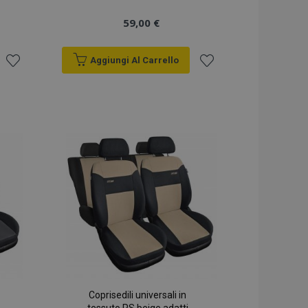
59,00 €
Aggiungi Al Carrello
Aggiungi
Aggiungi
alla
alla
lista
lista
desideri
desideri
Coprisedili universali in