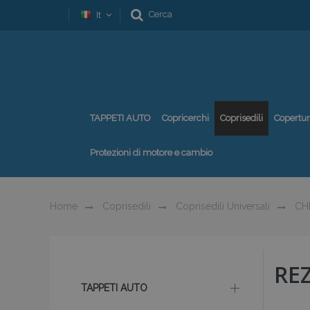
Cerca
It
TAPPETI AUTO
Copricerchi
Coprisedili
Copertu
Protezioni di motore e cambio
Home
Coprisedili
Coprisedili Universali
CH
RE
TAPPETI AUTO