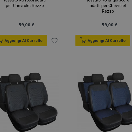
tessuto RS rossi adatti
tessuto RS grigio scuro
per Chevrolet Rezzo
adatti per Chevrolet
Rezzo
59,00 €
59,00 €
Aggiungi Al Carrello
Aggiungi Al Carrello
Aggiungi
alla
lista
desideri