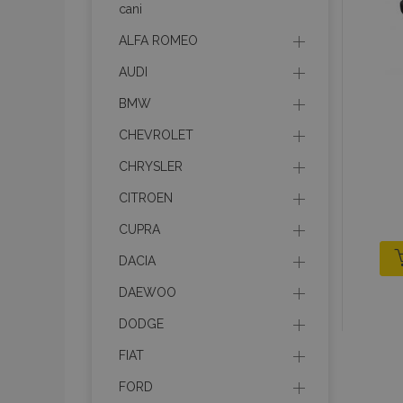
cani
ALFA ROMEO
recently_viewed_p
AUDI
recently_viewed_p
BMW
PHPSESSID
CHEVROLET
CHRYSLER
CITROEN
CUPRA
recently_compare
DACIA
product_data_sto
DAEWOO
DODGE
CookieScriptConse
FIAT
FORD