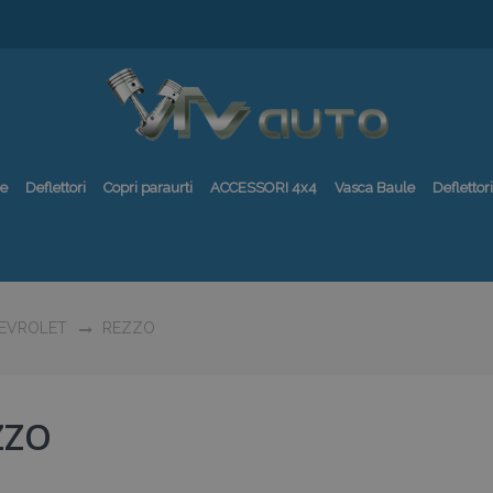
re
Deflettori
Copri paraurti
ACCESSORI 4x4
Vasca Baule
Deflettori
EVROLET
REZZO
ZZO