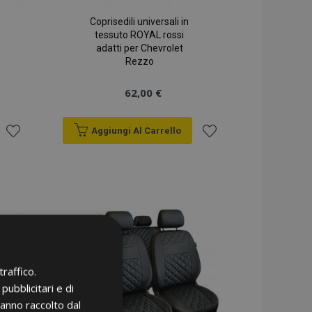
Coprisedili universali in
tessuto ROYAL rossi
adatti per Chevrolet
Rezzo
62,00 €
Aggiungi Al Carrello
Aggiungi
Aggiungi
alla
alla
lista
lista
desideri
desideri
raffico.
pubblicitari e di
hanno raccolto dal