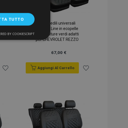
TTA TUTTO
Coprisedili universali
Perfect Line in ecopelle
RED BY COOKIESCRIPT
con cuciture verdi adatti
unzionalità
per CHEVROLET REZZO
67,00 €
Aggiungi Al Carrello
Aggiungi
Aggiungi
alla
alla
ente e la gestione
lista
lista
desideri
desideri
a la pulizia della
 il cookie viene
k-end,