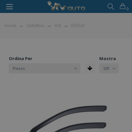
0
Home
Deflettori
KIA
VENGA
Ordina Per
Mostra