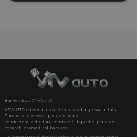
lista
necessari
desideri
Targeting
Funzionalità
Strettamente necessari
Performance
Targeting
Funzionalità
I cookie strettamente necessari consentono le
funzionalità principali del sito web come l'accesso
dell'utente e la gestione dell'account. Il sito web
Benvenuto a VTVAUTO
non può essere utilizzato correttamente senza i
cookie strettamente necessari.
VTVAUTO è rivenditore e fornitore all'ingrosso in tutta
Europa, di accessori per auto come:
Fornitore
/
Nome
Scad
copricerchi, deflettori, coprisedili, tappetini per auto,
Dominio
coperchi cromati, rollbars ecc.
mage-cache-sessid
1 gio
Adobe Inc.
www.vtvauto.it