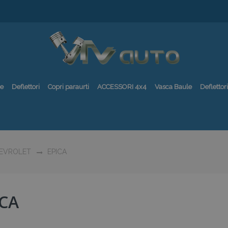
re
Deflettori
Copri paraurti
ACCESSORI 4x4
Vasca Baule
Deflettori
EVROLET
EPICA
ICA