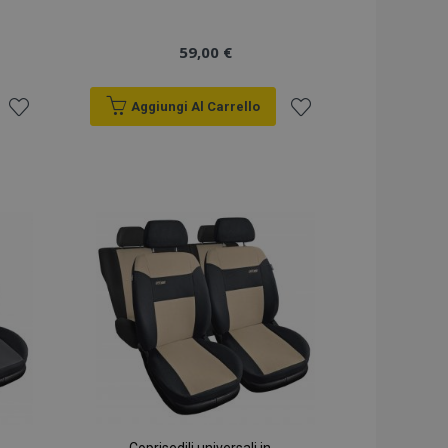
59,00 €
Aggiungi Al Carrello
Aggiungi
Aggiungi
alla
alla
lista
lista
desideri
desideri