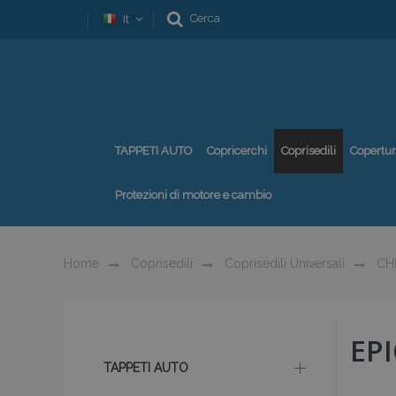
Cerca
It
TAPPETI AUTO
Copricerchi
Coprisedili
Copertu
Protezioni di motore e cambio
Home
Coprisedili
Coprisedili Universali
CH
EP
TAPPETI AUTO