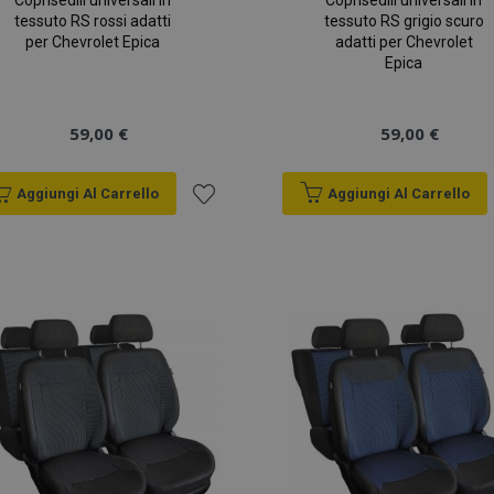
Coprisedili universali in
Coprisedili universali in
tessuto RS rossi adatti
tessuto RS grigio scuro
per Chevrolet Epica
adatti per Chevrolet
Epica
59,00 €
59,00 €
Aggiungi Al Carrello
Aggiungi Al Carrello
Aggiungi
alla
lista
desideri