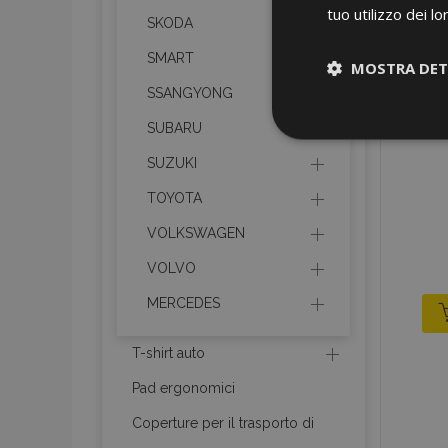
tuo utilizzo dei lo
SKODA
SMART
MOSTRA DET
SSANGYONG
Strettamen
SUBARU
necessari
SUZUKI
TOYOTA
VOLKSWAGEN
VOLVO
MERCEDES
I cookie strettament
dell'account. Il sit
T-shirt auto
Nome
Pad ergonomici
mage-cache-sessi
Coperture per il trasporto di