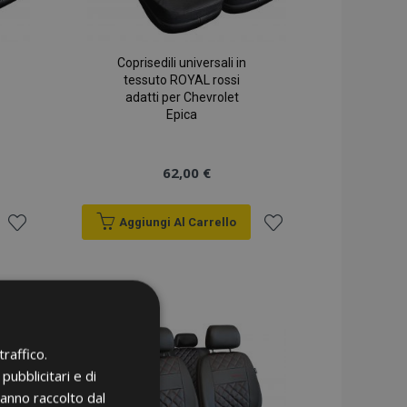
Coprisedili universali in
tessuto ROYAL rossi
adatti per Chevrolet
Epica
62,00 €
Aggiungi Al Carrello
Aggiungi
Aggiungi
alla
alla
lista
lista
raffico.
desideri
desideri
pubblicitari e di
hanno raccolto dal