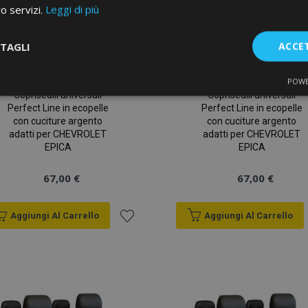
ro servizi.
Leggi di più
TAGLI
ACCE
POWE
te
Performance
Targeting
F
Coprisedili universali
Coprisedili universali
Perfect Line in ecopelle
Perfect Line in ecopelle
con cuciture argento
con cuciture argento
adatti per CHEVROLET
adatti per CHEVROLET
EPICA
EPICA
67,00 €
67,00 €
Strettamente necessari
Performance
Targeting
Funzionalità
Aggiungi Al Carrello
Aggiungi Al Carrello
e necessari consentono le funzionalità principali del sito web come l'accesso dell'ut
o web non può essere utilizzato correttamente senza i cookie strettamente necessari.
Aggiungi
Fornitore
/
Scadenza
Descrizione
Dominio
alla
d
1 giorno
Il valore di questo cookie attiv
Adobe Inc.
lista
memoria cache locale. Quando
www.vtvauto.it
rimosso dall'applicazione bac