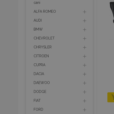
cani
ALFA ROMEO
recently_viewed_p
AUDI
recently_viewed_p
BMW
PHPSESSID
CHEVROLET
CHRYSLER
CITROEN
CUPRA
recently_compare
DACIA
product_data_sto
DAEWOO
DODGE
CookieScriptConse
FIAT
FORD