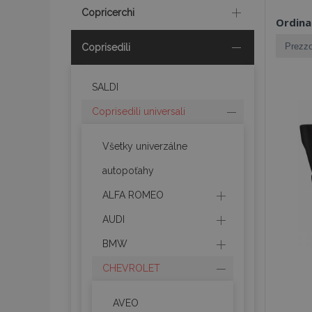
Copricerchi
Ordina
Coprisedili
SALDI
Coprisedili universali
Všetky univerzálne
autopoťahy
ALFA ROMEO
AUDI
BMW
CHEVROLET
AVEO