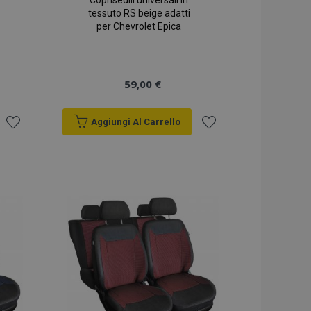
Coprisedili universali in
tessuto RS beige adatti
per Chevrolet Epica
59,00 €
Aggiungi Al Carrello
Aggiungi
Aggiungi
alla
alla
lista
lista
desideri
desideri