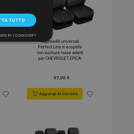
TTA TUTTO
RED BY COOKIESCRIPT
unzionalità
Coprisedili universali
Perfect Line in ecopelle
con cuciture rosse adatti
per CHEVROLET EPICA
67,00 €
Aggiungi Al Carrello
ente e la gestione
Aggiungi
Aggiungi
alla
alla
a la pulizia della
lista
lista
 il cookie viene
k-end,