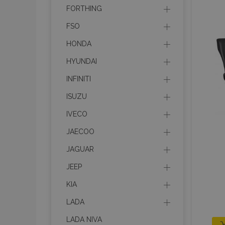
mage-cache-stor
FORTHING
FSO
recently_compare
HONDA
HYUNDAI
X-Magento-Vary
INFINITI
ISUZU
IVECO
mage-translation-f
JAECOO
JAGUAR
mage-messages
JEEP
KIA
section_data_ids
LADA
LADA NIVA