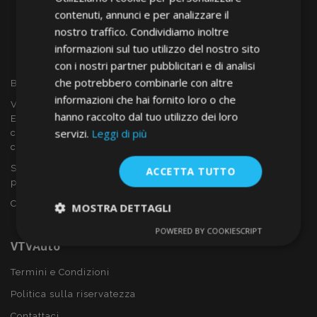
contenuti, annunci e per analizzare il
nostro traffico. Condividiamo inoltre
informazioni sul tuo utilizzo del nostro sito
con i nostri partner pubblicitari e di analisi
che potrebbero combinarle con altre
Benvenuto a VTVAUTO
informazioni che hai fornito loro o che
VTVAUTO è rivenditore e fornitore all'ingrosso in tutta
hanno raccolto dal tuo utilizzo dei loro
Europa, di accessori per auto come:
servizi.
Leggi di più
copricerchi, deflettori, coprisedili, tappetini per auto,
coperchi cromati, rollbars ecc.
Sei interessato al dropshipping o vuoi diventare nostro
ACCETTA TUTTO
partner?
Contattaci oggi stesso!
MOSTRA DETTAGLI
POWERED BY COOKIESCRIPT
Strettamente
Performance
VTVAuto
necessari
Termini e Condizioni
Politica sulla riservatezza
Targeting
Funzionalità
Contattaci