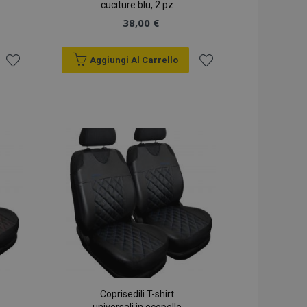
cuciture blu, 2 pz
38,00 €
Aggiungi Al Carrello
Aggiungi
Aggiungi
alla
alla
lista
lista
desideri
desideri
Coprisedili T-shirt