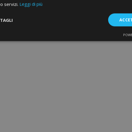
ro servizi.
Leggi di più
TAGLI
ACCE
POWE
te
Performance
Targeting
F
Strettamente necessari
Performance
Targeting
Funzionalità
e necessari consentono le funzionalità principali del sito web come l'accesso dell'ut
o web non può essere utilizzato correttamente senza i cookie strettamente necessari.
Fornitore
/
Scadenza
Descrizione
Dominio
d
1 giorno
Il valore di questo cookie attiv
Adobe Inc.
memoria cache locale. Quando
www.vtvauto.it
rimosso dall'applicazione bac