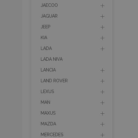
mage-cache-stor
JAECOO
JAGUAR
recently_compare
JEEP
KIA
X-Magento-Vary
LADA
LADA NIVA
LANCIA
mage-translation-f
LAND ROVER
LEXUS
mage-messages
MAN
MAXUS
section_data_ids
MAZDA
MERCEDES