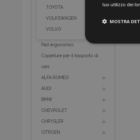
tuo utilizzo dei lo
TOYOTA
VOLKSWAGEN
MOSTRA DET
VOLVO
Strettamen
necessari
Pad ergonomici
Coperture per il trasporto di
cani
ALFA ROMEO
AUDI
BMW
I cookie strettament
dell'account. Il sit
CHEVROLET
Nome
CHRYSLER
mage-cache-sessi
CITROEN