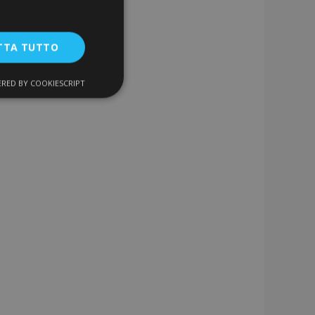
TTA TUTTO
RED BY COOKIESCRIPT
unzionalità
ente e la gestione
a la pulizia della
 il cookie viene
k-end,