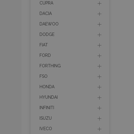
CUPRA
DACIA
recently_viewed_p
DAEWOO
recently_viewed_p
DODGE
PHPSESSID
FIAT
FORD
FORTHING
FSO
recently_compare
HONDA
product_data_sto
HYUNDAI
INFINITI
CookieScriptConse
ISUZU
IVECO