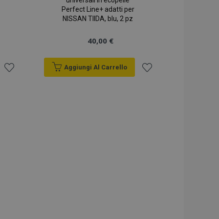
universali in ecopelle
Perfect Line+ adatti per
NISSAN TIIDA, blu, 2 pz
40,00 €
Aggiungi Al Carrello
Aggiungi
Aggiungi
alla
alla
lista
lista
desideri
desideri