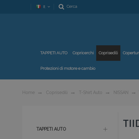
Cerca
It
TAPPETI AUTO
Copricerchi
Coprisedili
Copertu
Protezioni di motore e cambio
Home
Coprisedili
T-Shirt Auto
NISSAN
TII
TAPPETI AUTO