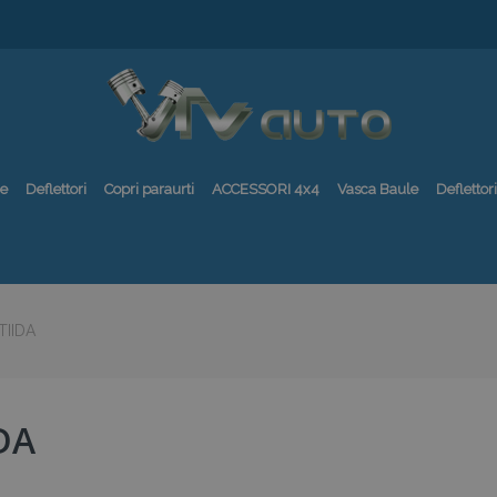
re
Deflettori
Copri paraurti
ACCESSORI 4x4
Vasca Baule
Deflettori
TIIDA
DA