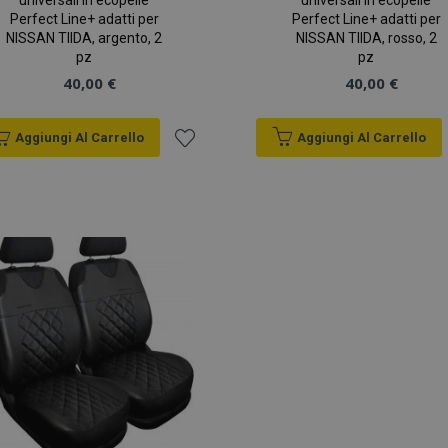
universali in ecopelle
universali in ecopelle
Perfect Line+ adatti per
Perfect Line+ adatti per
NISSAN TIIDA, argento, 2
NISSAN TIIDA, rosso, 2
pz
pz
40,00 €
40,00 €
Aggiungi Al Carrello
Aggiungi Al Carrello
Aggiungi
alla
lista
desideri