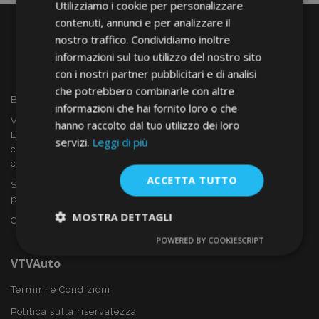
Utilizziamo i cookie per personalizzare
contenuti, annunci e per analizzare il
nostro traffico. Condividiamo inoltre
informazioni sul tuo utilizzo del nostro sito
con i nostri partner pubblicitari e di analisi
che potrebbero combinarle con altre
Benvenuto a VTVAUTO
informazioni che hai fornito loro o che
VTVAUTO è rivenditore e fornitore all'ingrosso in tutta
hanno raccolto dal tuo utilizzo dei loro
Europa, di accessori per auto come:
servizi.
Leggi di più
copricerchi, deflettori, coprisedili, tappetini per auto,
coperchi cromati, rollbars ecc.
ACCETTA TUTTO
Sei interessato al dropshipping o vuoi diventare nostro
partner?
MOSTRA DETTAGLI
Contattaci oggi stesso!
POWERED BY COOKIESCRIPT
Strettamente
Performance
necessari
VTVAuto
Termini e Condizioni
Politica sulla riservatezza
Targeting
Funzionalità